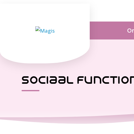
On
sociaal functio