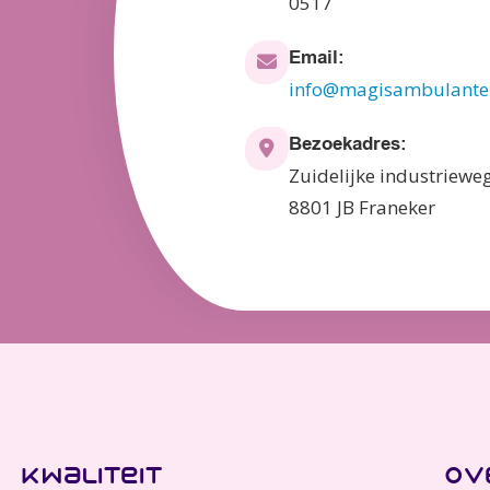
0517
Email:
info@magisambulanteb
Bezoekadres:
Zuidelijke industriewe
8801 JB Franeker
kwaliteit
ov