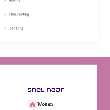
Huisvesting
Zelfzorg
snel naar
Wonen