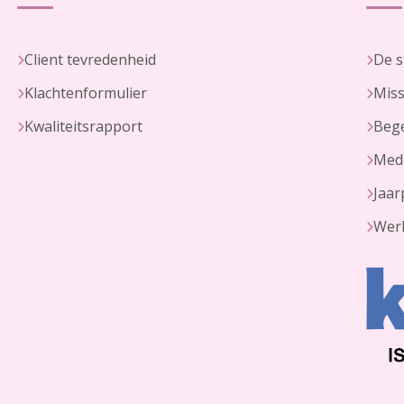
Client tevredenheid
De s
Klachtenformulier
Miss
Kwaliteitsrapport
Bege
Med
Jaar
Werk