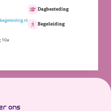
Dagbesteding
egeleiding.nl
Begeleiding
g 10a
er ons