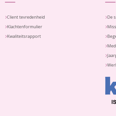
Client tevredenheid
De s
Klachtenformulier
Miss
Kwaliteitsrapport
Bege
Med
Jaar
Werk