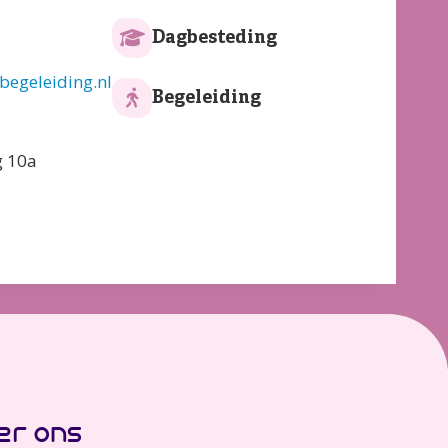
Dagbesteding
egeleiding.nl
Begeleiding
g 10a
er ons