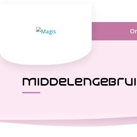
On
middelengebru