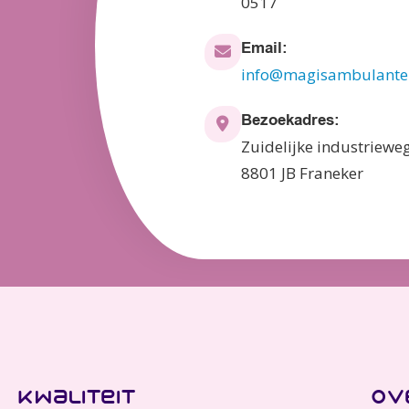
0517
Email:
info@magisambulanteb
Bezoekadres:
Zuidelijke industriewe
8801 JB Franeker
kwaliteit
ov