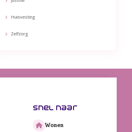
Huisvesting
Zelfzorg
snel naar
Wonen