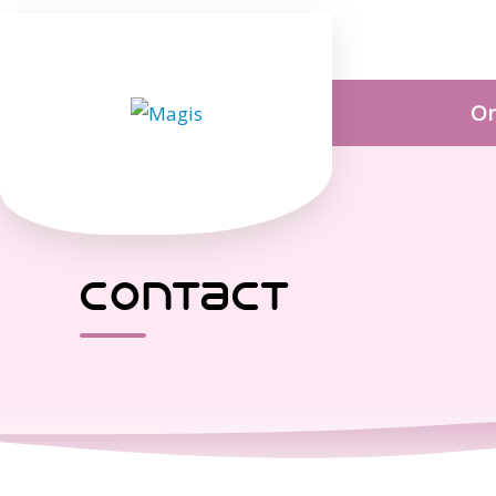
On
contact