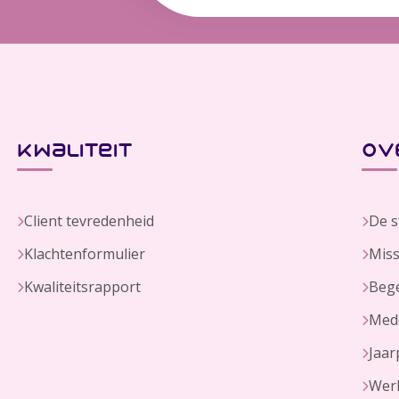
kwaliteit
ov
Client tevredenheid
De s
Klachtenformulier
Miss
Kwaliteitsrapport
Bege
Med
Jaar
Werk