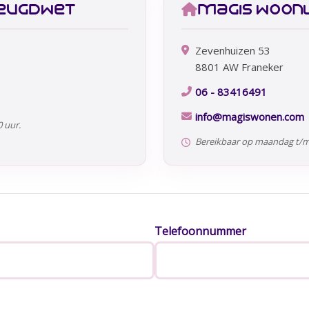
jeugdwet
magis woonl
Zevenhuizen 53
8801 AW Franeker
06 - 83416491
info@magiswonen.com
 uur.
Bereikbaar op maandag t/m v
Telefoonnummer