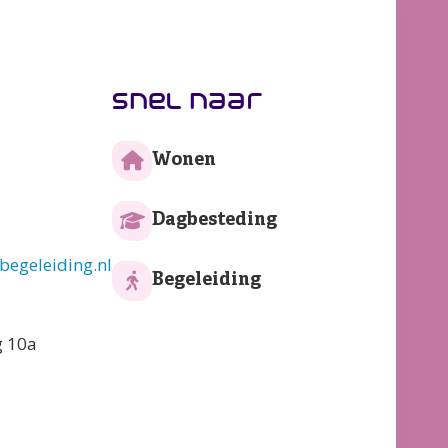
snel naar
Wonen
Dagbesteding
egeleiding.nl
Begeleiding
g 10a